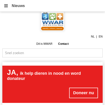
Nieuws
NL
EN
Dit is WWAR
Contact
JA,
ik help dieren in nood en word
donateur
Doneer nu