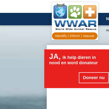
N
H
JA,
ik help dieren in
nood en word donateur
Doneer nu