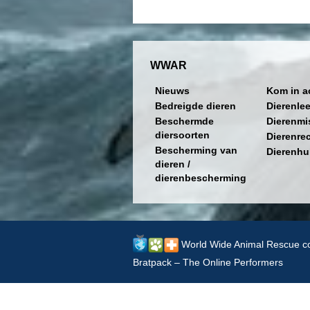
WWAR
Nieuws
Kom in a
Bedreigde dieren
Dierenle
Beschermde
Dierenmi
diersoorten
Dierenre
Bescherming van
Dierenhu
dieren /
dierenbescherming
World Wide Animal Rescue co
Bratpack – The Online Performers