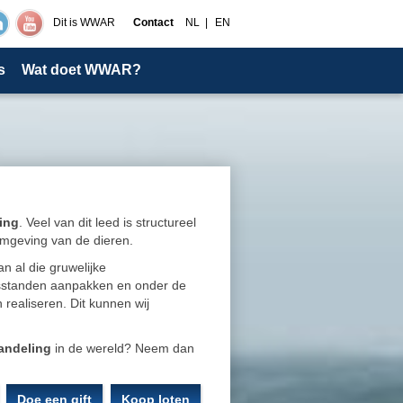
Dit is WWAR
Contact
NL
EN
s
Wat doet WWAR?
ing
. Veel van dit leed is structureel
fomgeving van de dieren.
n al die gruwelijke
isstanden aanpakken en onder de
realiseren. Dit kunnen wij
andeling
in de wereld? Neem dan
Doe een gift
Koop loten