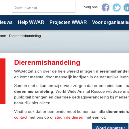
Volg ons
ieuws
Help WWAR
Projecten WWAR
Voor organisatie
ome
-
Dierenmishandeling
Dierenmishandeling
WWAR zet zich over de hele wereld in tegen
dierenmishandel
en komt meestal door menselijk ingrijpen in de natuurlijke lee
Samen met u kunnen wij ervoor zorgen dat er een eind komt aa
dierenmishandeling
. World Wide Animal Rescue wilt deze m
publiciteit brengen en daarmee gedragsverandering bij mensen 
natuurlijk niet alleen.
Vindt u ook dat er een einde moet komen aan alle
dierenmish
contact
met ons op of
steun de dieren
met een lot.
Word donateur