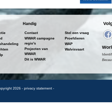
Vol
Handig
ctie
Contact
Stel een vraag
ed
WWAR campagne
Proefdieren
regio's
shandeling
WAP
Worl
Projecten van
chten
Walvisvaart
WWAR
Identi
lp
Dit is WWAR
Becau
pyright 2026 -
privacy statement
-