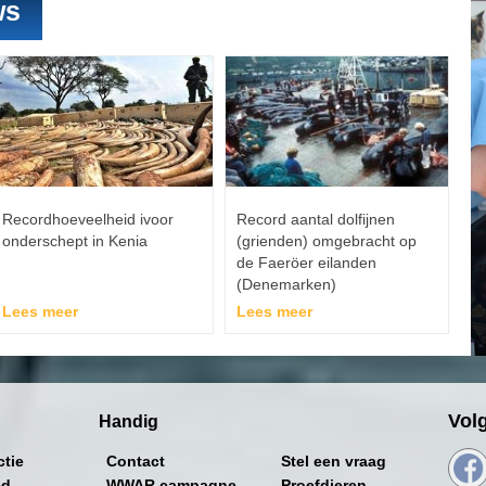
ws
Recordhoeveelheid ivoor
Record aantal dolfijnen
onderschept in Kenia
(grienden) omgebracht op
de Faeröer eilanden
(Denemarken)
Lees meer
Lees meer
Vol
Handig
ctie
Contact
Stel een vraag
ed
WWAR campagne
Proefdieren