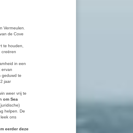
win Vermeulen.
d van de Cove
rt te houden,
 creëren
amheid in een
t ervan
n geduwd te
2 jaar
n weer vrij te
en om Sea
juridische)
ag helpen. De
 leek ons
om eerder deze