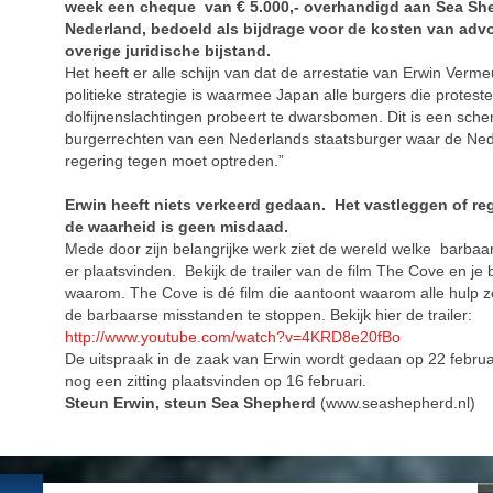
week een cheque van € 5.000,- overhandigd aan Sea Sh
Nederland, bedoeld als bijdrage voor de kosten van adv
overige juridische bijstand.
Het heeft er alle schijn van dat de arrestatie van Erwin Verm
politieke strategie is waarmee Japan alle burgers die protest
dolfijnenslachtingen probeert te dwarsbomen. Dit is een sch
burgerrechten van een Nederlands staatsburger waar de Ne
regering tegen moet optreden.”
Erwin heeft niets verkeerd gedaan. Het vastleggen of re
de waarheid is geen misdaad.
Mede door zijn belangrijke werk ziet de wereld welke barba
er plaatsvinden. Bekijk de trailer van de film The Cove en je b
waarom. The Cove is dé film die aantoont waarom alle hulp z
de barbaarse misstanden te stoppen. Bekijk hier de trailer:
http://www.youtube.com/watch?v=4KRD8e20fBo
De uitspraak in de zaak van Erwin wordt gedaan op 22 februar
nog een zitting plaatsvinden op 16 februari.
Steun Erwin, steun Sea Shepherd
(www.seashepherd.nl)