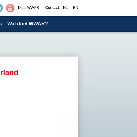
Dit is WWAR
Contact
NL
EN
s
Wat doet WWAR?
rland