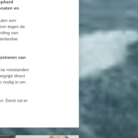
epherd
ocaten en
eulen een
eren tegen de
ending van
derlandse
gistreren van
arse misstanden
egrijpt direct
o nodig is om
i. Eerst zal er