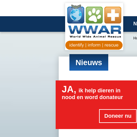
N
H
Nieuws
JA,
ik help dieren in
nood en word donateur
Doneer nu