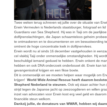
Twee weken terug schreven wij jullie over de situatie van Er
Erwin Vermeulen is Nederlands staatsburger, fotograaf en li
Guardians van Sea Shepherd. Hij was in Taiji om de jaarlijkse
dolfijnenslachtingen, die Japan schaamteloos geheim probee
te ontmaskeren en te documenteren en om bewustwording te
omtrent de hoge concentratie kwik in dolfijnenvlees.
Erwin wordt nu al sinds 16 december vastgehouden in eenza
cel vlakbij Taiji onder onmenselijke omstandigheden. Hij word
beschuldigd iemand geduwd te hebben. Erwin onkent de ma
hebben en ook DNA onderzoek onderbouwt dit. Erwin kan tot 
gevangenisstraf krijgen en een fikse boete.
Dit is onmenselijk en we moeten helpen waar mogelijk om Erwi
krijgen!
World Wide Animal Rescue heeft daarom beslot
Shepherd Nederland te steunen.
Ook wij staan achter hun (
strijd tegen de Japanse jacht op zeezoogdieren en willen gra
inzet van advocaten voor Erwin kost erg veel geld en daarom
financiële steun welkom.
Dankzij jullie, de donateurs van WWAR, hebben wij daar