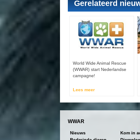
Gerelateerd nieu
World Wide Animal Rescue
(WWAR) start Nederlandse
campagne!
Lees meer
WWAR
Nieuws
Kom in a
Bedreigde dieren
Dierenle