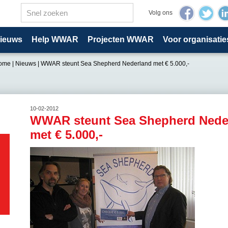
Volg ons
ieuws
Help WWAR
Projecten WWAR
Voor organisatie
ome
|
Nieuws
|
WWAR steunt Sea Shepherd Nederland met € 5.000,-
10-02-2012
WWAR steunt Sea Shepherd Nede
met € 5.000,-