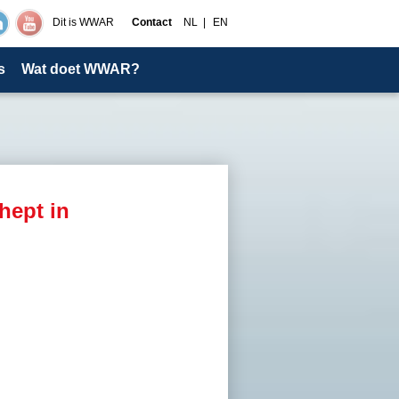
Dit is WWAR
Contact
NL
EN
s
Wat doet WWAR?
hept in