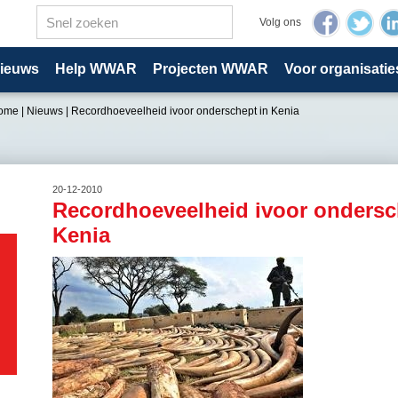
Volg ons
ieuws
Help WWAR
Projecten WWAR
Voor organisatie
ome
|
Nieuws
|
Recordhoeveelheid ivoor onderschept in Kenia
20-12-2010
Recordhoeveelheid ivoor ondersc
Kenia