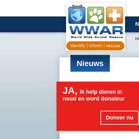
N
H
Nieuws
JA,
ik help dieren in
nood en word donateur
Doneer nu