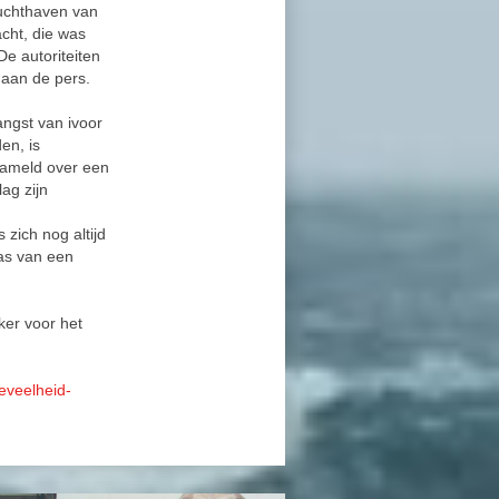
luchthaven van
cht, die was
De autoriteiten
 aan de pers.
angst van ivoor
en, is
zameld over een
lag zijn
 zich nog altijd
was van een
ker voor het
eveelheid-