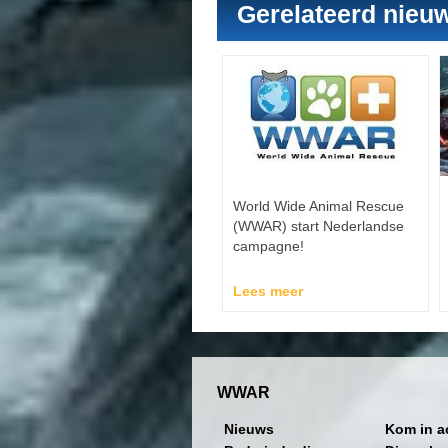
Gerelateerd nieu
World Wide Animal Rescue
(WWAR) start Nederlandse
campagne!
Lees meer
WWAR
Nieuws
Kom in a