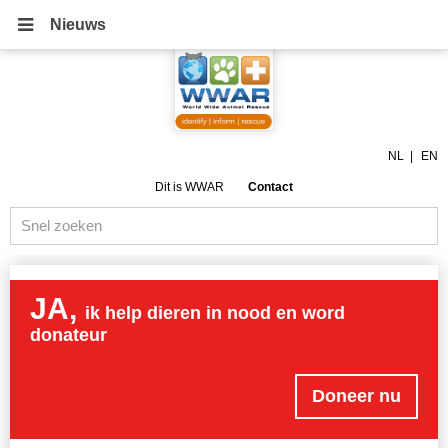
Nieuws
NL
EN
Dit is WWAR
Contact
JA,
ik help dieren in nood en word
donateur
Doneer nu