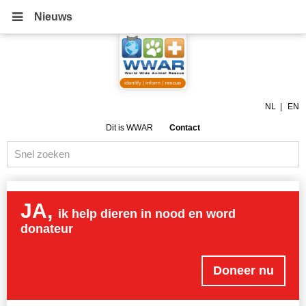
Nieuws
NL
EN
Dit is WWAR
Contact
JA,
ik help dieren in nood en word
donateur
Doneer nu