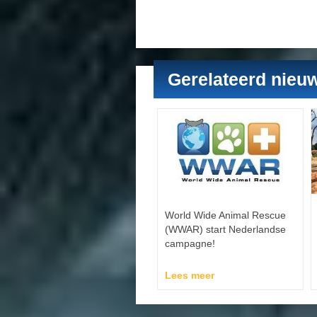
Gerelateerd nieu
World Wide Animal Rescue
(WWAR) start Nederlandse
campagne!
Lees meer