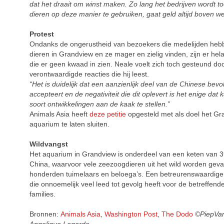
dat het draait om winst maken. Zo lang het bedrijven wordt t
dieren op deze manier te gebruiken, gaat geld altijd boven wel
Protest
Ondanks de ongerustheid van bezoekers die medelijden heb
dieren in Grandview en ze mager en zielig vinden, zijn er he
die er geen kwaad in zien. Neale voelt zich toch gesteund do
verontwaardigde reacties die hij leest.
“Het is duidelijk dat een aanzienlijk deel van de Chinese bevol
accepteert en de negativiteit die dit oplevert is het enige dat 
soort ontwikkelingen aan de kaak te stellen.”
Animals Asia heeft
deze petitie
opgesteld met als doel het Gr
aquarium te laten sluiten.
Wildvangst
Het aquarium in Grandview is onderdeel van een keten van 3
China, waarvoor vele zeezoogdieren uit het wild worden gev
honderden tuimelaars en beloega’s. Een betreurenswaardige 
die onnoemelijk veel leed tot gevolg heeft voor de betreffend
families.
Bronnen:
Animals Asia
,
Washington Post
,
The Dodo
©PiepVa