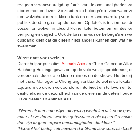
reageert verontwaardigd op foto’s van de omstandigheden w
dieren moeten leven. Zo zouden de beloega’s in vies water ver
een walvishaai een te kleine tank en een tandbaars lag voor
publiek dood te gaan op de bodem. Op foto’s is te zien hoe d
vossen en wolven in absurd kleine, kale, betonnen ruimtes le
verrijking en daglicht. Ook de bassins van de beloega’s en wal
dusdanig klein dat de dieren niets anders kunnen dan wat h
zwemmen.
Winst gaat voor welzijn
Dierenhulporganisaties
Animals Asia
en China Cetacean Alli
Haichang Holdings gewezen op de vele welzijnsproblemen, 
veroorzaakt door de te kleine ruimtes en de shows. Het bedrij
niet thuis. Manager Li Chengtang verklaarde wel in de lokale
aquarium de dieren voldoende ruimte biedt om te leven en te
deskundigen de gezondheid van de dieren in de gaten houde
Dave Neale van Animals Asia:
“Dieren uit hun natuurlijke omgeving weghalen valt nooit goed
maar als ze daarna worden gehuisvest zoals bij het Grandvi
dan zijn er geen ergere omstandigheden denkbaar.”
“Hoewel het bedrijf zelf beweert dat Grandview educatie biedt, 