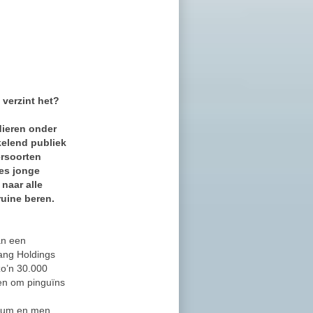
 verzint het?
ieren onder
elend publiek
ersoorten
zes jonge
naar alle
ruine beren.
an een
ang Holdings
o’n 30.000
en om pinguïns
arium en men