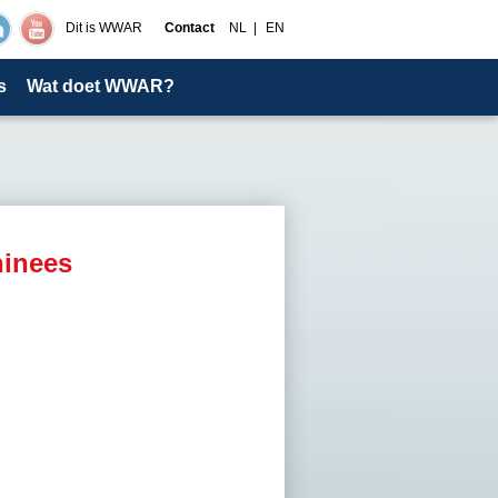
Dit is WWAR
Contact
NL
EN
s
Wat doet WWAR?
hinees