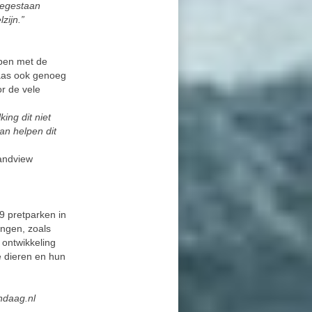
oegestaan
zijn.”
ben met de
laas ook genoeg
or de vele
king dit niet
kan helpen dit
andview
9 pretparken in
angen, zoals
ontwikkeling
e dieren en hun
ndaag.nl