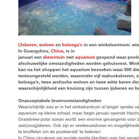
IJsberen
,
wolven
en
beloega’s
in een winkelcentrum: wie
In Guangzhou,
China
, is in
januari een
dierentuin
met
aquarium
geopend waar poold
afschuwelijke omstandigheden worden gehuisvest. Wink
kan na het shoppen het aquarium bezoeken waar 500 di
tentoongesteld worden, waaronder vijf walruskalveren, 
beloega’s, twee arctische wolven en twee witte beren die 
waarschijnlijkheid een kruising zijn tussen ijsberen en b
Onacceptabele levensomstandigheden
Waarschijnlijk was er in het winkelcentrum al langer sprake v
aquarium op kleine schaal, maar begin januari opende Haich
Grandview polar ocean world: een enorme gevangenis voor z
zee(zoog)dieren. Ook zijn er zeeleeuwshows en mogelijkhed
te knuffelen om de poolwereld ‘te beleven’.
In China circuleren via sociale media klachten over het aqu