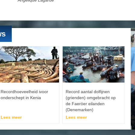
Angelique Lagarde
ws
Recordhoeveelheid ivoor
Record aantal dolfijnen
onderschept in Kenia
(grienden) omgebracht op
de Faeröer eilanden
(Denemarken)
Lees meer
Lees meer