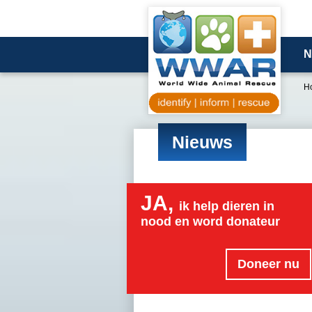
N
H
Nieuws
JA,
ik help dieren in
nood en word donateur
Doneer nu