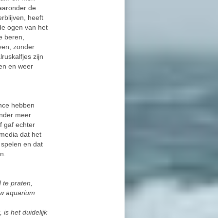
aaronder de
blijven, heeft
 de ogen van het
e beren,
ven, zonder
ruskalfjes zijn
een en weer
ance hebben
onder meer
f gaf echter
 media dat het
 spelen en dat
n.
 te praten,
ew aquarium
is het duidelijk