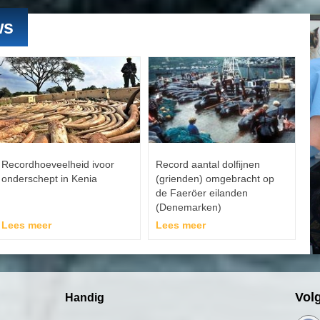
ws
Recordhoeveelheid ivoor
Record aantal dolfijnen
onderschept in Kenia
(grienden) omgebracht op
de Faeröer eilanden
(Denemarken)
Lees meer
Lees meer
Vol
Handig