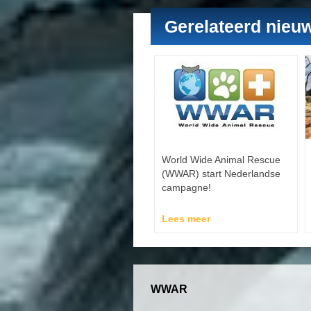
Gerelateerd nieu
World Wide Animal Rescue
(WWAR) start Nederlandse
campagne!
Lees meer
WWAR