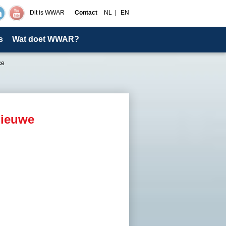
Dit is WWAR
Contact
NL
EN
s
Wat doet WWAR?
ce
nieuwe