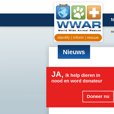
N
H
Nieuws
JA,
ik help dieren in
nood en word donateur
Doneer nu