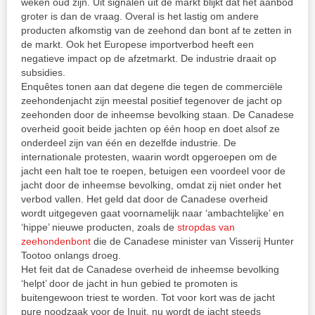
weken oud zijn. Uit signalen uit de markt blijkt dat het aanbod
groter is dan de vraag. Overal is het lastig om andere
producten afkomstig van de zeehond dan bont af te zetten in
de markt. Ook het Europese importverbod heeft een
negatieve impact op de afzetmarkt. De industrie draait op
subsidies.
Enquêtes tonen aan dat degene die tegen de commerciële
zeehondenjacht zijn meestal positief tegenover de jacht op
zeehonden door de inheemse bevolking staan. De Canadese
overheid gooit beide jachten op één hoop en doet alsof ze
onderdeel zijn van één en dezelfde industrie. De
internationale protesten, waarin wordt opgeroepen om de
jacht een halt toe te roepen, betuigen een voordeel voor de
jacht door de inheemse bevolking, omdat zij niet onder het
verbod vallen. Het geld dat door de Canadese overheid
wordt uitgegeven gaat voornamelijk naar ‘ambachtelijke’ en
‘hippe’ nieuwe producten, zoals de
stropdas van
zeehondenbont
die de Canadese minister van Visserij Hunter
Tootoo onlangs droeg.
Het feit dat de Canadese overheid de inheemse bevolking
‘helpt’ door de jacht in hun gebied te promoten is
buitengewoon triest te worden. Tot voor kort was de jacht
pure noodzaak voor de Inuit, nu wordt de jacht steeds