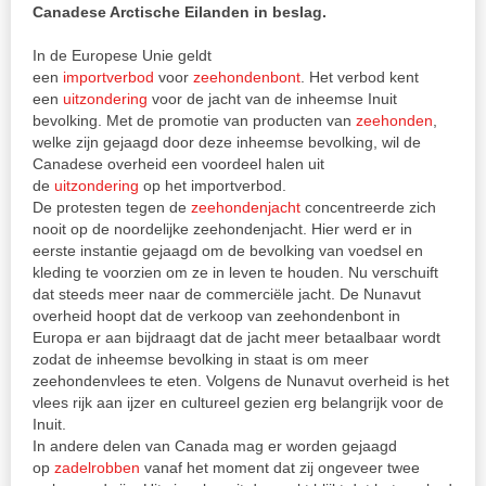
Canadese Arctische Eilanden in beslag.
In de Europese Unie geldt
een
importverbod
voor
zeehondenbont
. Het verbod kent
een
uitzondering
voor de jacht van de inheemse Inuit
bevolking. Met de promotie van producten van
zeehonden
,
welke zijn gejaagd door deze inheemse bevolking, wil de
Canadese overheid een voordeel halen uit
de
uitzondering
op het importverbod.
De protesten tegen de
zeehondenjacht
concentreerde zich
nooit op de noordelijke zeehondenjacht. Hier werd er in
eerste instantie gejaagd om de bevolking van voedsel en
kleding te voorzien om ze in leven te houden. Nu verschuift
dat steeds meer naar de commerciële jacht. De Nunavut
overheid hoopt dat de verkoop van zeehondenbont in
Europa er aan bijdraagt dat de jacht meer betaalbaar wordt
zodat de inheemse bevolking in staat is om meer
zeehondenvlees te eten. Volgens de Nunavut overheid is het
vlees rijk aan ijzer en cultureel gezien erg belangrijk voor de
Inuit.
In andere delen van Canada mag er worden gejaagd
op
zadelrobben
vanaf het moment dat zij ongeveer twee