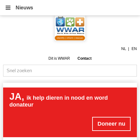
Nieuws
NL
EN
Dit is WWAR
Contact
JA,
ik help dieren in nood en word
donateur
Doneer nu