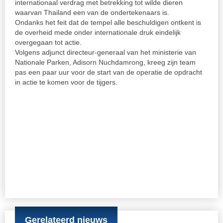
internationaal verdrag met betrekking tot wilde dieren
waarvan Thailand een van de ondertekenaars is.
Ondanks het feit dat de tempel alle beschuldigen ontkent is
de overheid mede onder internationale druk eindelijk
overgegaan tot actie.
Volgens adjunct directeur-generaal van het ministerie van
Nationale Parken, Adisorn Nuchdamrong, kreeg zijn team
pas een paar uur voor de start van de operatie de opdracht
in actie te komen voor de tijgers.
“We hebben nu een gerechtelijk bevel. Eerdere keren
hadden we dat niet en vroegen we de tempel om
medewerking, maar dat werkte toen niet.”
“Ook de internationale druk met betrekking tot illegale
handel in wilde dieren heeft ertoe bijgedragen dat we nu
actie ondernemen.”
Bron:
PIEPvandaag
Bron foto:
sithu.smart
via
Compfight
cc
Gerelateerd nieuws