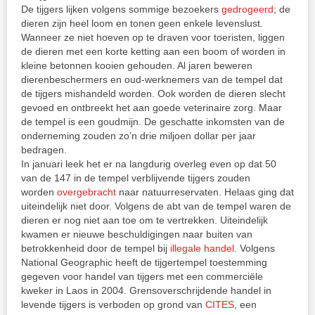
De tijgers lijken volgens sommige bezoekers
gedrogeerd
; de
dieren zijn heel loom en tonen geen enkele levenslust.
Wanneer ze niet hoeven op te draven voor toeristen, liggen
de dieren met een korte ketting aan een boom of worden in
kleine betonnen kooien gehouden. Al jaren beweren
dierenbeschermers en oud-werknemers van de tempel dat
de tijgers mishandeld worden. Ook worden de dieren slecht
gevoed en ontbreekt het aan goede veterinaire zorg. Maar
de tempel is een goudmijn. De geschatte inkomsten van de
onderneming zouden zo’n drie miljoen dollar per jaar
bedragen.
In januari leek het er na langdurig overleg even op dat 50
van de 147 in de tempel verblijvende tijgers zouden
worden
overgebracht
naar natuurreservaten. Helaas ging dat
uiteindelijk niet door. Volgens de abt van de tempel waren de
dieren er nog niet aan toe om te vertrekken. Uiteindelijk
kwamen er nieuwe beschuldigingen naar buiten van
betrokkenheid door de tempel bij
illegale handel
. Volgens
National Geographic heeft de tijgertempel toestemming
gegeven voor handel van tijgers met een commerciële
kweker in Laos in 2004. Grensoverschrijdende handel in
levende tijgers is verboden op grond van
CITES
, een