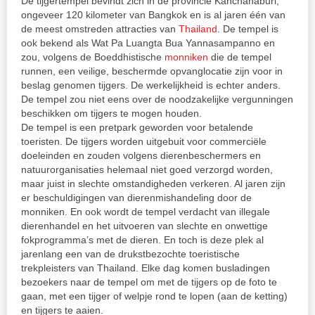
De tijgertempel bevindt zich in de provincie Kanchanaburi,
ongeveer 120 kilometer van Bangkok en is al jaren één van
de meest omstreden attracties van
Thailand
. De tempel is
ook bekend als Wat Pa Luangta Bua Yannasampanno en
zou, volgens de Boeddhistische
monniken
die de tempel
runnen, een veilige, beschermde opvanglocatie zijn voor in
beslag genomen tijgers. De werkelijkheid is echter anders.
De tempel zou niet eens over de noodzakelijke vergunningen
beschikken om tijgers te mogen houden.
De tempel is een pretpark geworden voor betalende
toeristen. De tijgers worden uitgebuit voor commerciële
doeleinden en zouden volgens dierenbeschermers en
natuurorganisaties helemaal niet goed verzorgd worden,
maar juist in slechte omstandigheden verkeren. Al jaren zijn
er beschuldigingen van dierenmishandeling door de
monniken. En ook wordt de tempel verdacht van illegale
dierenhandel en het uitvoeren van slechte en onwettige
fokprogramma’s met de dieren. En toch is deze plek al
jarenlang een van de drukstbezochte toeristische
trekpleisters van Thailand. Elke dag komen busladingen
bezoekers naar de tempel om met de tijgers op de foto te
gaan, met een tijger of welpje rond te lopen (aan de ketting)
en tijgers te aaien.