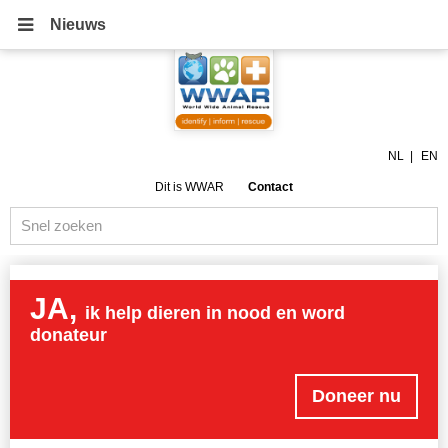
Nieuws
NL
EN
Dit is WWAR
Contact
JA,
ik help dieren in nood en word
donateur
Doneer nu