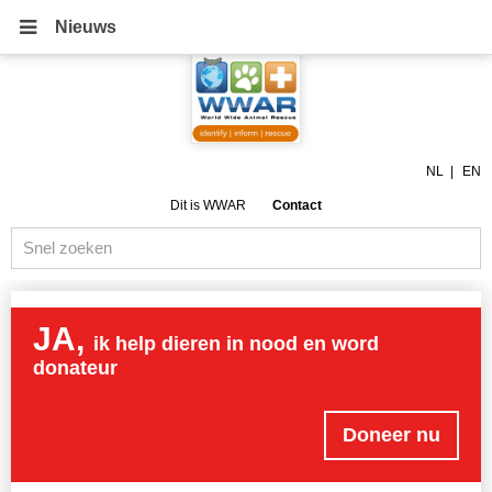
Nieuws
NL
EN
Dit is WWAR
Contact
JA,
ik help dieren in nood en word
donateur
Doneer nu