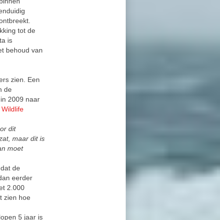
 binnen
enduidig
ontbreekt.
kking tot de
a is
et behoud van
ers zien. Een
n de
 in 2009 naar
Wildlife
r dit
at, maar dit is
aan moet
 dat de
 dan eerder
et 2.000
t zien hoe
open 5 jaar is