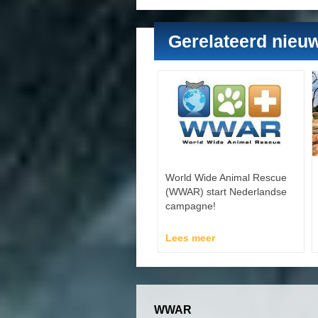
Gerelateerd nieu
World Wide Animal Rescue
(WWAR) start Nederlandse
campagne!
Lees meer
WWAR