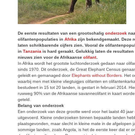
De eerste resultaten van een grootschalig
onderzoek
naa
olifantenpopulaties in
Afrika
zijn bekendgemaakt. Deze r
laten schrikbarende cijfers zien. Vooral de olifantenpopu
in
Tanzania
is hard geraakt. Gelukkig laten de resultate
nieuws zien voor de Afrikaanse
olifant
.
In Afrika wordt het grootste luchtonderzoek gedaan naar olif
sinds 1970. Dit onderzoek, de Great Elephant Census genaa
geleidt en gemanaged door
Elephants without Borders
. Het 
waarbij men met kleine vliegtuigjes olifanten en olifantenkar
bestudeert in 15 tot 20 landen, is gestart in februari 2014. Hi
ruwweg 90% van de Afrikaanse savanneolifant in kaart worde
geteld.
Belang van onderzoek
Een onderzoek van deze grootte werd voor het laatst 40 jaar
uitgevoerd. Kleine onderzoeken binnen bepaalde landen heb
plaatsgevonden, maar slecht in kleine mate in de afgelopen ja
sommige landen, zoals Angola, is het de eerste keer dat er 