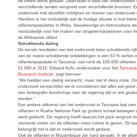
de olifant wordt gedaan. Daarnaast is data van onderzoeken
verschillende landen verspreid over verschillende bronnen. E
onderzoek met dezelfde richtlijnen en manier van onderzoek 
Hierdoor is het onduidelijk wat de huidige situatie is met betre
olifantenpopulaties in Afrika. Nauwkeurige en betrouwbare dat
noodzakelijk voor het maken van langetermijnplannen voor h
de Afrikaanse olifant.
Schokkende daling
De eerste resultaten van het onderzoek laten schokkende cijf
van de meest schokkende ontdekkingen is een 53 % verlies i
olifantenpopulatie in Tanzania, van rond de 109.000 olifanten
51.000 in 2015. Edward Kohi, onderzoeker voor het
Tanzania 
Research Institute
, zegt hierover:
“We hadden een daling verwacht, maar niet in deze mate. Doo
onderzoek verwachtten we te constateren dat alles wel goed z
een belangrijke boodschap naar de regering dat er iets ged
worden.”
Een andere uitkomst van het onderzoek in Tanzania laat zien
olifanten in Ruaha National Park op grotere schaal bewegen
werd gedacht. De regering heeft daarom het park vergroot m
vierkante meter om de olifanten meer ruimte te geven. Dit laa
belangrijk het is dat er onderzoek wordt gedaan.
Ook de olifanten in Mozambique zijn hard geraakt. In de afgel