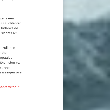
zelfs een
5.000 olifanten
. Ondanks de
d slechts 6%
 zullen in
r the
bepaalde
uitkomsten van
rt, een
slissingen over
hants without