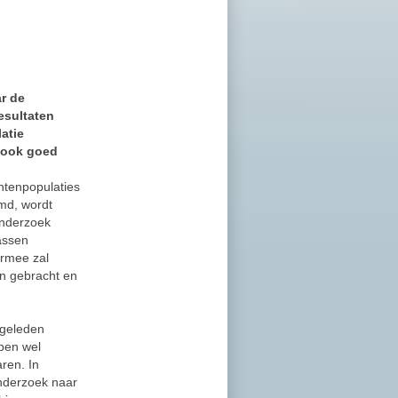
r de
esultaten
latie
n ook goed
antenpopulaties
md, wordt
onderzoek
kassen
ermee zal
n gebracht en
 geleden
ben wel
ren. In
onderzoek naar