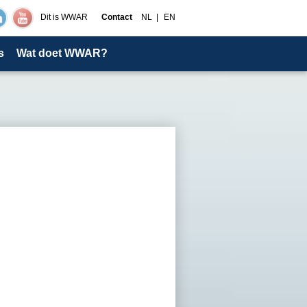
Dit is WWAR
Contact
NL
EN
s
Wat doet WWAR?