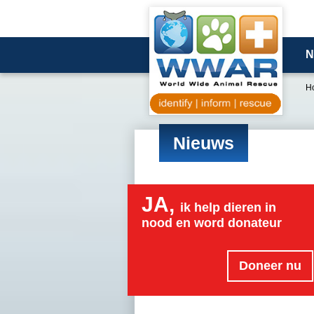
N
H
Nieuws
JA,
ik help dieren in
nood en word donateur
Doneer nu