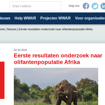
Volg ons
ieuws
Help WWAR
Projecten WWAR
Voor organisatie
ome
|
Nieuws
|
Eerste resultaten onderzoek naar olifantenpopulatie Afrika
02-02-2016
Eerste resultaten onderzoek naar
olifantenpopulatie Afrika