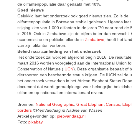
de olifantenpopulatie daar gedaald met 48%.
Goed nieuws
Gelukkig laat het onderzoek ook goed nieuws zien. Zo is de
olifantenpopulatie in Botswana stabiel gebleven. Uganda laat 
stijging zien van 1.000 olifanten in de jaren ‘70 naar rond de 
in 2015. Ook in Zimbabwe zijn de cijfers beter dan verwacht
economische en politieke ellende in
Zimbabwe
, heeft het lan
van zijn olifanten verloren.
Beleid naar aanleiding van het onderzoek
Het onderzoek zal worden afgerond begin 2016. De resultaten
maart 2016 worden voorgelegd aan de International Union fo
Conservation of Nature (
IUCN
). Deze organisatie bepaalt of 
diersoorten een beschermde status krijgen. De IUCN zal de 
het onderzoek verwerken in het African Elephant Status Repo
document dat wordt geraadpleegd voor belangrijke beleidsbe
olifanten op nationaal en internationaal niveau.
Bronnen:
National Geographic
,
Great Elephant Census
,
Elep
borders
©PiepVandaag.nl Nadine van Wissen
Artikel gevonden op:
piepvandaag.nl
Foto:
pixabay