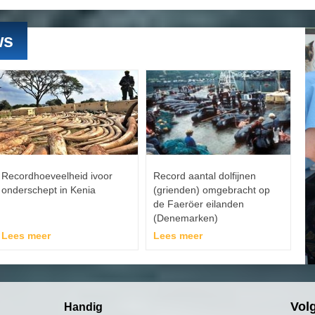
ws
Recordhoeveelheid ivoor
Record aantal dolfijnen
onderschept in Kenia
(grienden) omgebracht op
de Faeröer eilanden
(Denemarken)
Lees meer
Lees meer
Vol
Handig